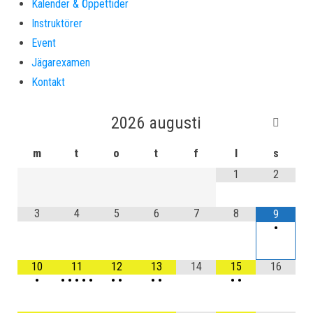
Kalender & Öppettider
Instruktörer
Event
Jägarexamen
Kontakt
2026
augusti
m
t
o
t
f
l
s
1
2
3
4
5
6
7
8
9
•
10
11
12
13
14
15
16
•
•
•
•
•
•
•
•
•
•
•
•