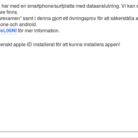
 ni har med en smartphone/surfplatta med dataanslutning. Vi kan 
are finns.
rexamen” samt i denna gjort ett övningsprov för att säkerställa a
hone och android.
TeL06NI
för mer information.
skt apple-ID installerat för att kunna installera appen!