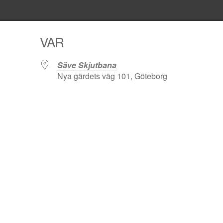
VAR
Säve Skjutbana
Nya gärdets väg 101, Göteborg
alender
iCalendar
Office 3