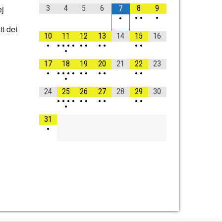
ej
3
4
5
6
8
9
7
•
•
•
•
tt det
10
11
12
13
14
15
16
•
•
•
•
•
•
•
•
•
•
•
•
17
18
19
20
21
22
23
•
•
•
•
•
•
•
•
•
•
•
•
24
25
26
27
28
29
30
•
•
•
•
•
•
•
•
•
•
•
31
•