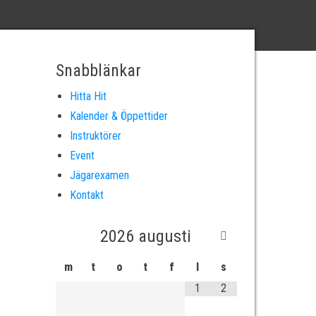
Snabblänkar
Hitta Hit
Kalender & Öppettider
Instruktörer
Event
Jägarexamen
65
Outlook Live
Kontakt
2026
augusti
m
t
o
t
f
l
s
1
2